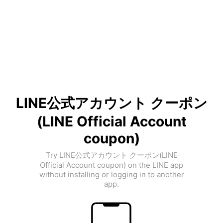
LINE公式アカウント クーポン
(LINE Official Account
coupon)
Try LINE公式アカウント クーポン(LINE
Official Account coupon) on the LINE app
without installing or logging in to another
app.