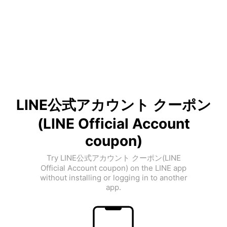
LINE公式アカウント クーポン
(LINE Official Account
coupon)
Try LINE公式アカウント クーポン(LINE
Official Account coupon) on the LINE app
without installing or logging in to another
app.