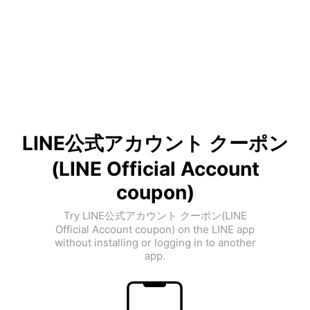
LINE公式アカウント クーポン
(LINE Official Account
coupon)
Try LINE公式アカウント クーポン(LINE
Official Account coupon) on the LINE app
without installing or logging in to another
app.