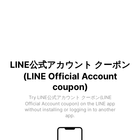
LINE公式アカウント クーポン
(LINE Official Account
coupon)
Try LINE公式アカウント クーポン(LINE
Official Account coupon) on the LINE app
without installing or logging in to another
app.