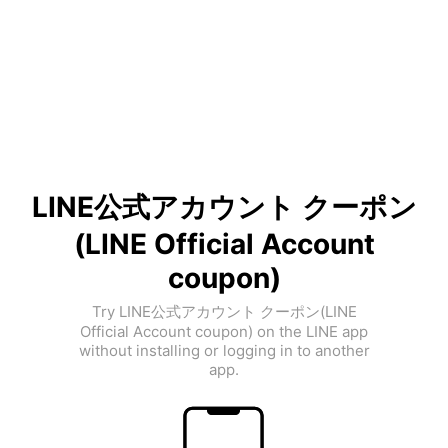
LINE公式アカウント クーポン
(LINE Official Account
coupon)
Try LINE公式アカウント クーポン(LINE
Official Account coupon) on the LINE app
without installing or logging in to another
app.