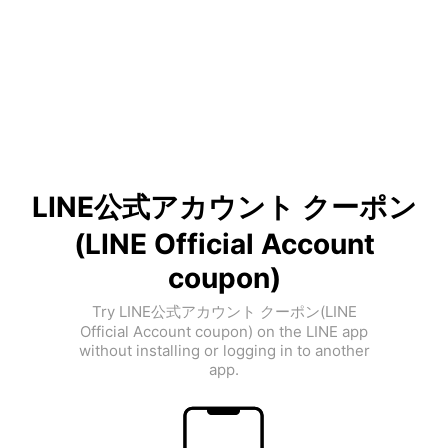
LINE公式アカウント クーポン
(LINE Official Account
coupon)
Try LINE公式アカウント クーポン(LINE
Official Account coupon) on the LINE app
without installing or logging in to another
app.