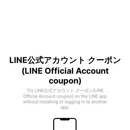
LINE公式アカウント クーポン
(LINE Official Account
coupon)
Try LINE公式アカウント クーポン(LINE
Official Account coupon) on the LINE app
without installing or logging in to another
app.