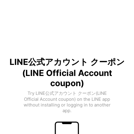
LINE公式アカウント クーポン
(LINE Official Account
coupon)
Try LINE公式アカウント クーポン(LINE
Official Account coupon) on the LINE app
without installing or logging in to another
app.