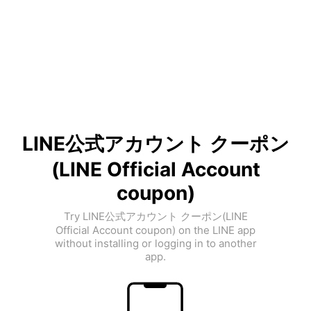
LINE公式アカウント クーポン
(LINE Official Account
coupon)
Try LINE公式アカウント クーポン(LINE
Official Account coupon) on the LINE app
without installing or logging in to another
app.