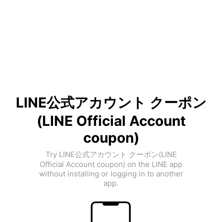
LINE公式アカウント クーポン
(LINE Official Account
coupon)
Try LINE公式アカウント クーポン(LINE
Official Account coupon) on the LINE app
without installing or logging in to another
app.