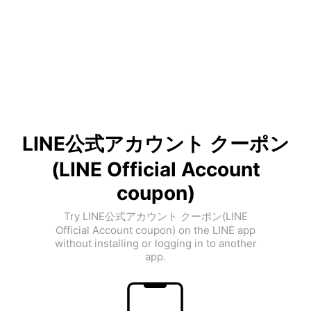
LINE公式アカウント クーポン
(LINE Official Account
coupon)
Try LINE公式アカウント クーポン(LINE
Official Account coupon) on the LINE app
without installing or logging in to another
app.