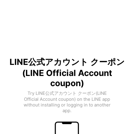
LINE公式アカウント クーポン
(LINE Official Account
coupon)
Try LINE公式アカウント クーポン(LINE
Official Account coupon) on the LINE app
without installing or logging in to another
app.