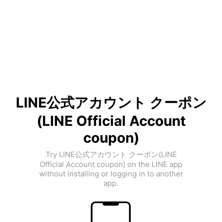
LINE公式アカウント クーポン
(LINE Official Account
coupon)
Try LINE公式アカウント クーポン(LINE
Official Account coupon) on the LINE app
without installing or logging in to another
app.