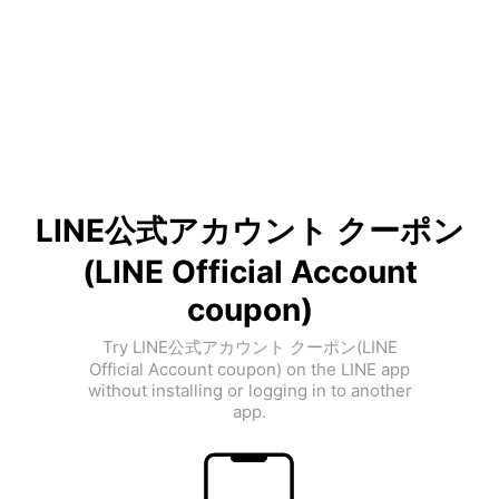
LINE公式アカウント クーポン
(LINE Official Account
coupon)
Try LINE公式アカウント クーポン(LINE
Official Account coupon) on the LINE app
without installing or logging in to another
app.