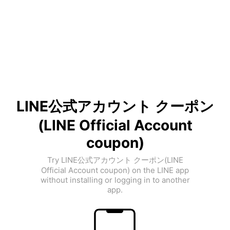
LINE公式アカウント クーポン
(LINE Official Account
coupon)
Try LINE公式アカウント クーポン(LINE
Official Account coupon) on the LINE app
without installing or logging in to another
app.