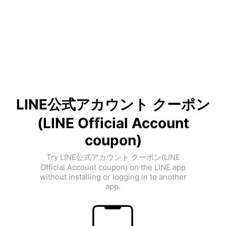
LINE公式アカウント クーポン
(LINE Official Account
coupon)
Try LINE公式アカウント クーポン(LINE
Official Account coupon) on the LINE app
without installing or logging in to another
app.