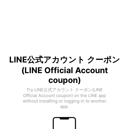
LINE公式アカウント クーポン
(LINE Official Account
coupon)
Try LINE公式アカウント クーポン(LINE
Official Account coupon) on the LINE app
without installing or logging in to another
app.