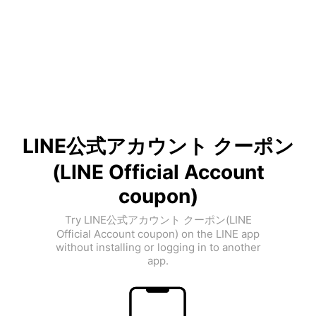
LINE公式アカウント クーポン
(LINE Official Account
coupon)
Try LINE公式アカウント クーポン(LINE
Official Account coupon) on the LINE app
without installing or logging in to another
app.