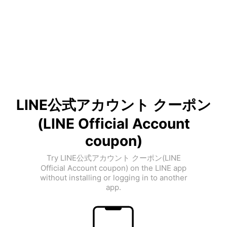
LINE公式アカウント クーポン
(LINE Official Account
coupon)
Try LINE公式アカウント クーポン(LINE
Official Account coupon) on the LINE app
without installing or logging in to another
app.