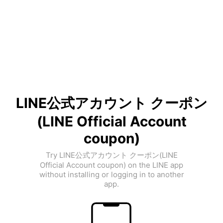
LINE公式アカウント クーポン
(LINE Official Account
coupon)
Try LINE公式アカウント クーポン(LINE
Official Account coupon) on the LINE app
without installing or logging in to another
app.