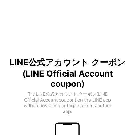
LINE公式アカウント クーポン
(LINE Official Account
coupon)
Try LINE公式アカウント クーポン(LINE
Official Account coupon) on the LINE app
without installing or logging in to another
app.