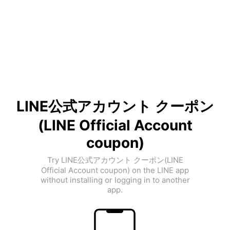
LINE公式アカウント クーポン
(LINE Official Account
coupon)
Try LINE公式アカウント クーポン(LINE
Official Account coupon) on the LINE app
without installing or logging in to another
app.