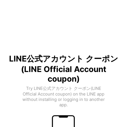
LINE公式アカウント クーポン
(LINE Official Account
coupon)
Try LINE公式アカウント クーポン(LINE
Official Account coupon) on the LINE app
without installing or logging in to another
app.