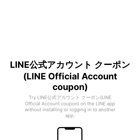
LINE公式アカウント クーポン
(LINE Official Account
coupon)
Try LINE公式アカウント クーポン(LINE
Official Account coupon) on the LINE app
without installing or logging in to another
app.