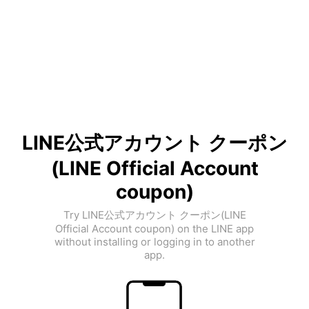
LINE公式アカウント クーポン
(LINE Official Account
coupon)
Try LINE公式アカウント クーポン(LINE
Official Account coupon) on the LINE app
without installing or logging in to another
app.