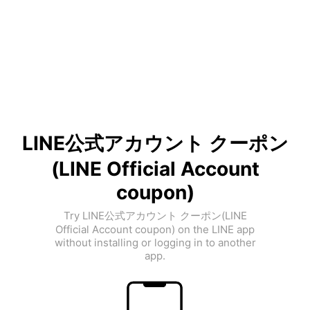
LINE公式アカウント クーポン
(LINE Official Account
coupon)
Try LINE公式アカウント クーポン(LINE
Official Account coupon) on the LINE app
without installing or logging in to another
app.