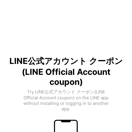
LINE公式アカウント クーポン
(LINE Official Account
coupon)
Try LINE公式アカウント クーポン(LINE
Official Account coupon) on the LINE app
without installing or logging in to another
app.