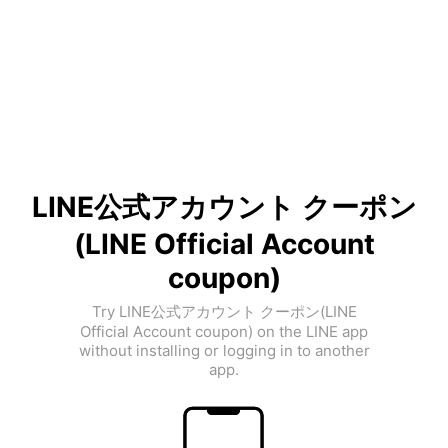
LINE公式アカウント クーポン
(LINE Official Account
coupon)
Try LINE公式アカウント クーポン(LINE
Official Account coupon) on the LINE app
without installing or logging in to another
app.