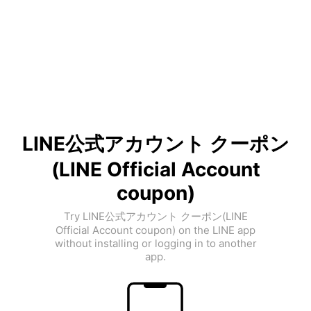
LINE公式アカウント クーポン
(LINE Official Account
coupon)
Try LINE公式アカウント クーポン(LINE
Official Account coupon) on the LINE app
without installing or logging in to another
app.