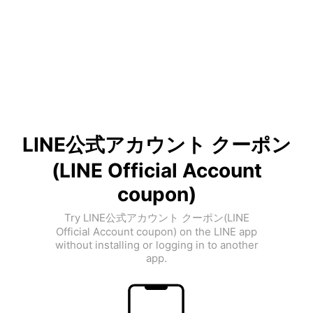
LINE公式アカウント クーポン
(LINE Official Account
coupon)
Try LINE公式アカウント クーポン(LINE
Official Account coupon) on the LINE app
without installing or logging in to another
app.