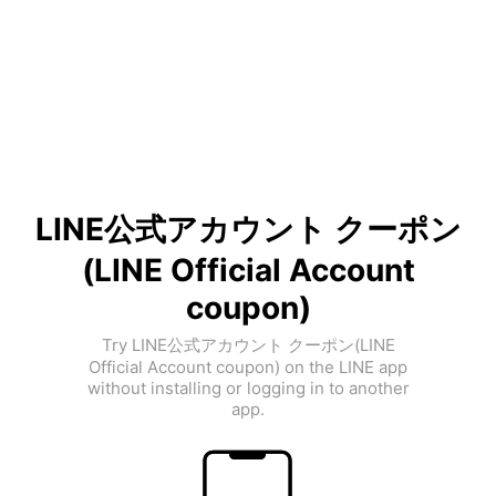
LINE公式アカウント クーポン
(LINE Official Account
coupon)
Try LINE公式アカウント クーポン(LINE
Official Account coupon) on the LINE app
without installing or logging in to another
app.