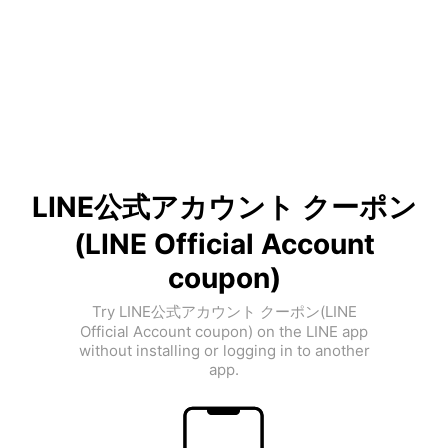
LINE公式アカウント クーポン
(LINE Official Account
coupon)
Try LINE公式アカウント クーポン(LINE
Official Account coupon) on the LINE app
without installing or logging in to another
app.