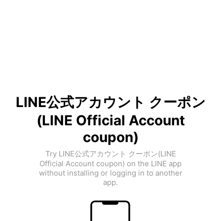
LINE公式アカウント クーポン
(LINE Official Account
coupon)
Try LINE公式アカウント クーポン(LINE
Official Account coupon) on the LINE app
without installing or logging in to another
app.