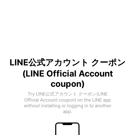
LINE公式アカウント クーポン
(LINE Official Account
coupon)
Try LINE公式アカウント クーポン(LINE
Official Account coupon) on the LINE app
without installing or logging in to another
app.