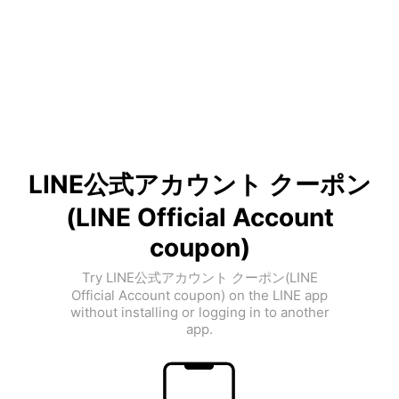
LINE公式アカウント クーポン
(LINE Official Account
coupon)
Try LINE公式アカウント クーポン(LINE
Official Account coupon) on the LINE app
without installing or logging in to another
app.