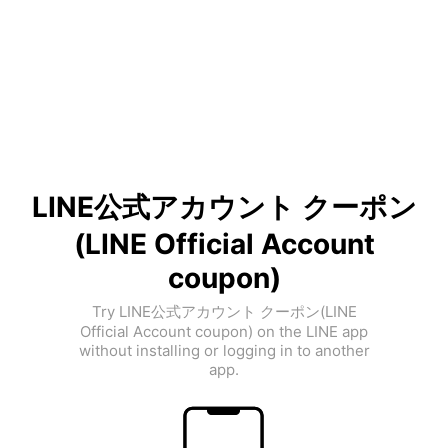
LINE公式アカウント クーポン
(LINE Official Account
coupon)
Try LINE公式アカウント クーポン(LINE
Official Account coupon) on the LINE app
without installing or logging in to another
app.