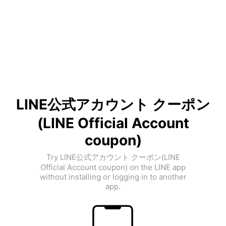
LINE公式アカウント クーポン
(LINE Official Account
coupon)
Try LINE公式アカウント クーポン(LINE
Official Account coupon) on the LINE app
without installing or logging in to another
app.