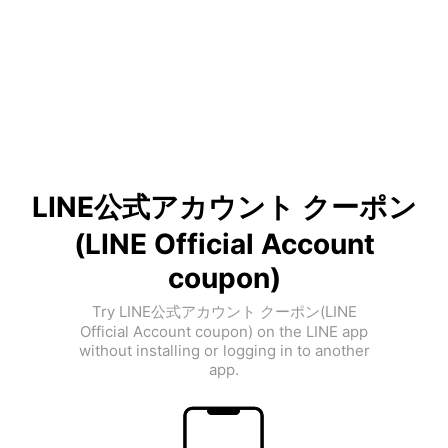
LINE公式アカウント クーポン
(LINE Official Account
coupon)
Try LINE公式アカウント クーポン(LINE
Official Account coupon) on the LINE app
without installing or logging in to another
app.