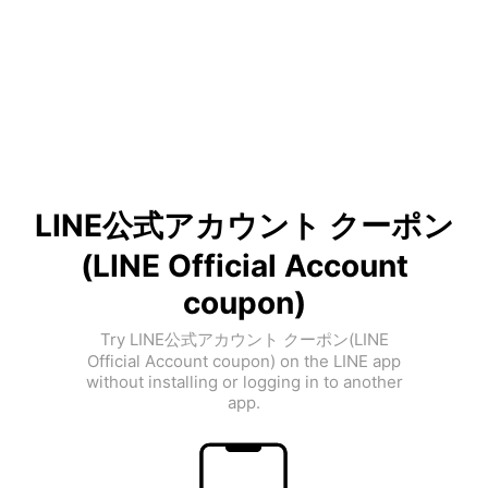
LINE公式アカウント クーポン
(LINE Official Account
coupon)
Try LINE公式アカウント クーポン(LINE
Official Account coupon) on the LINE app
without installing or logging in to another
app.