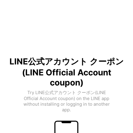
LINE公式アカウント クーポン
(LINE Official Account
coupon)
Try LINE公式アカウント クーポン(LINE
Official Account coupon) on the LINE app
without installing or logging in to another
app.