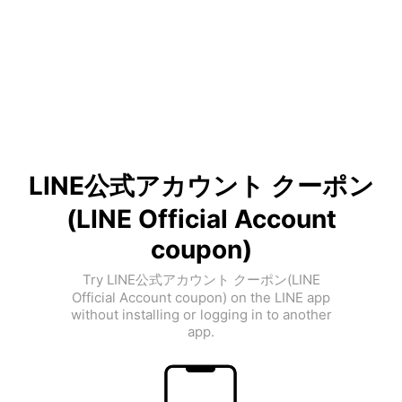
LINE公式アカウント クーポン
(LINE Official Account
coupon)
Try LINE公式アカウント クーポン(LINE
Official Account coupon) on the LINE app
without installing or logging in to another
app.