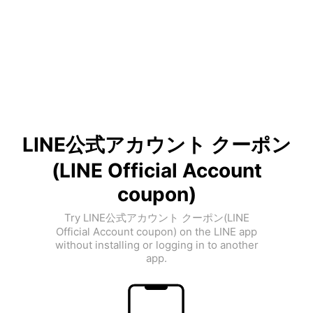
LINE公式アカウント クーポン
(LINE Official Account
coupon)
Try LINE公式アカウント クーポン(LINE
Official Account coupon) on the LINE app
without installing or logging in to another
app.