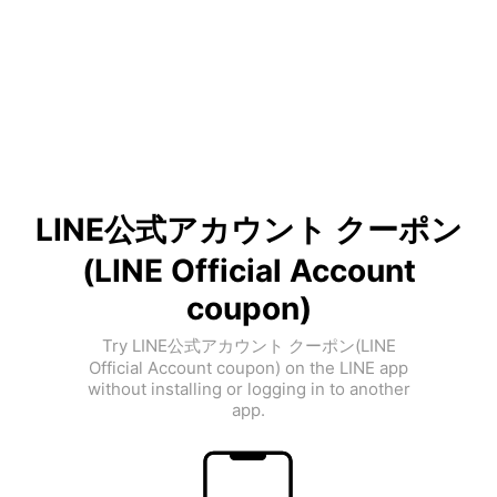
LINE公式アカウント クーポン
(LINE Official Account
coupon)
Try LINE公式アカウント クーポン(LINE
Official Account coupon) on the LINE app
without installing or logging in to another
app.