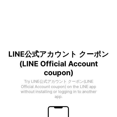
LINE公式アカウント クーポン
(LINE Official Account
coupon)
Try LINE公式アカウント クーポン(LINE
Official Account coupon) on the LINE app
without installing or logging in to another
app.