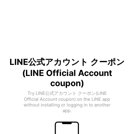
LINE公式アカウント クーポン
(LINE Official Account
coupon)
Try LINE公式アカウント クーポン(LINE
Official Account coupon) on the LINE app
without installing or logging in to another
app.