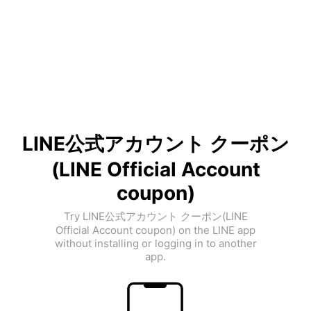
LINE公式アカウント クーポン
(LINE Official Account
coupon)
Try LINE公式アカウント クーポン(LINE
Official Account coupon) on the LINE app
without installing or logging in to another
app.