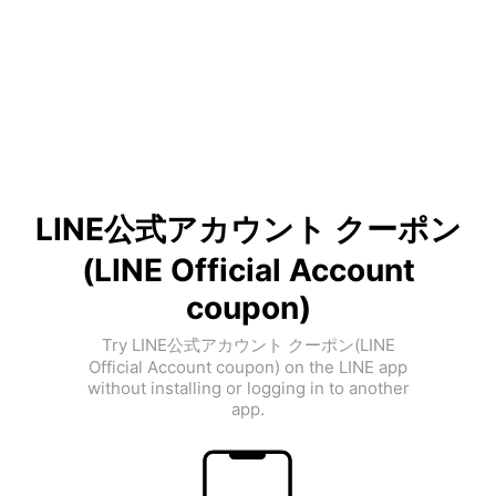
LINE公式アカウント クーポン
(LINE Official Account
coupon)
Try LINE公式アカウント クーポン(LINE
Official Account coupon) on the LINE app
without installing or logging in to another
app.