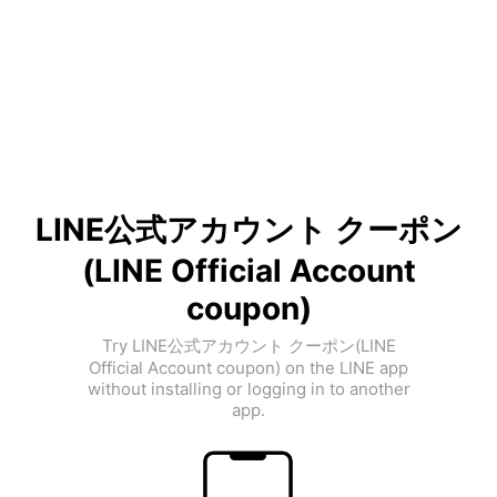
LINE公式アカウント クーポン
(LINE Official Account
coupon)
Try LINE公式アカウント クーポン(LINE
Official Account coupon) on the LINE app
without installing or logging in to another
app.