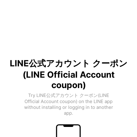
LINE公式アカウント クーポン
(LINE Official Account
coupon)
Try LINE公式アカウント クーポン(LINE
Official Account coupon) on the LINE app
without installing or logging in to another
app.