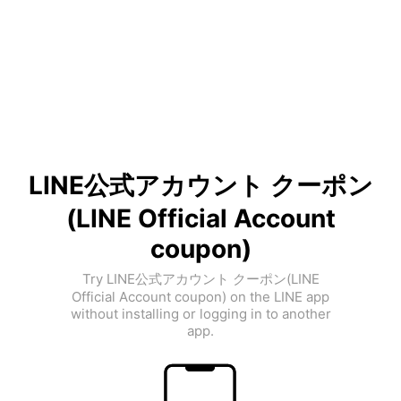
LINE公式アカウント クーポン
(LINE Official Account
coupon)
Try LINE公式アカウント クーポン(LINE
Official Account coupon) on the LINE app
without installing or logging in to another
app.